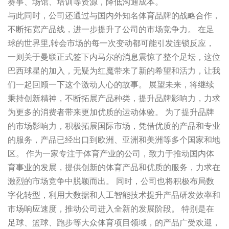
赛事、场馆、培训等资源，降低沟通成本。
与此同时，公司还通过与国内外知名体育品牌的战略合作，
不断拓宽产品线，进一步提升了公司的市场竞争力。 在足
球的世界里,转会市场的每一次变动都可能引发连锁反应，
一则关于曼联正式签下内马尔的消息震惊了整个足坛，这位
巴西球星的加入，无疑为红魔带来了新的希望和活力，让我
们一起回顾一下这个激动人心的故事。 展望未来，将继续
秉持创新精神，不断拓展产品种类，提升品牌影响力，力求
为更多的消费者带来更加优质的运动体验。 为了提升品牌
的市场影响力，积极拓展国际市场，凭借优质的产品和专业
的服务，产品已经出口到欧洲、亚洲和美洲等多个国家和地
区。 作为一家专注于体育产业的公司，致力于推动国内体
育事业的发展，提供创新的体育产品和优质的服务，力求在
激烈的市场竞争中脱颖而出。 同时，公司也将积极布局数
字化转型，利用大数据和人工智能技术提升产品研发效率和
市场响应速度，推动公司进入全新的发展阶段。 特别是在
足球、篮球、跑步等大众体育项目领域，的产品广受欢迎，