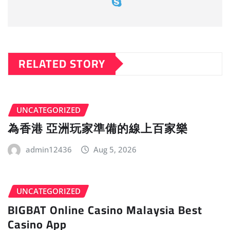
RELATED STORY
UNCATEGORIZED
為香港 亞洲玩家準備的線上百家樂
admin12436
Aug 5, 2026
UNCATEGORIZED
BIGBAT Online Casino Malaysia Best
Casino App