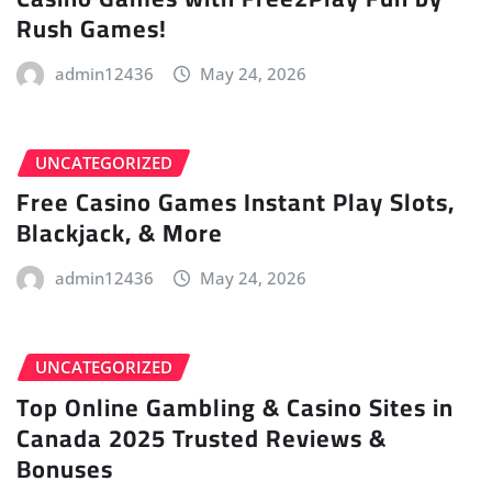
Rush Games!
admin12436
May 24, 2026
UNCATEGORIZED
Free Casino Games Instant Play Slots,
Blackjack, & More
admin12436
May 24, 2026
UNCATEGORIZED
Top Online Gambling & Casino Sites in
Canada 2025 Trusted Reviews &
Bonuses