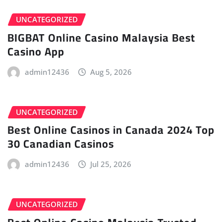
UNCATEGORIZED
BIGBAT Online Casino Malaysia Best
Casino App
admin12436
Aug 5, 2026
UNCATEGORIZED
Best Online Casinos in Canada 2024 Top
30 Canadian Casinos
admin12436
Jul 25, 2026
UNCATEGORIZED