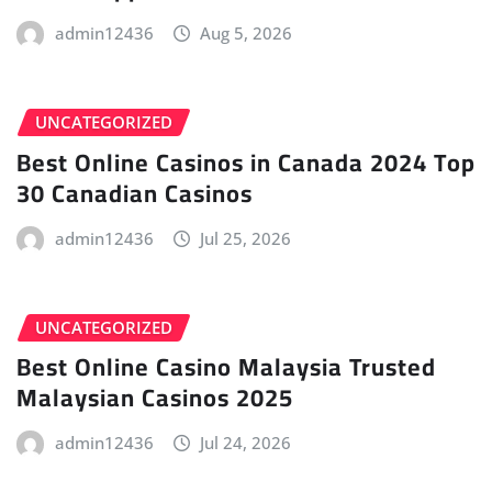
admin12436
Aug 5, 2026
UNCATEGORIZED
Best Online Casinos in Canada 2024 Top
30 Canadian Casinos
admin12436
Jul 25, 2026
UNCATEGORIZED
Best Online Casino Malaysia Trusted
Malaysian Casinos 2025
admin12436
Jul 24, 2026